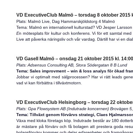
VD ExecutiveClub Malmö – torsdag 8 oktober 2015 kl
Plats: Malmö Live, Dag Hammarskjöldstorg 4 Malmö
Tema: Malmö en internationell kulturstad? VD Jesper Larsson
E
n mötesplats för kultur och konferens. Vi för ett samtal m
Live att påverka näringsliv och vår vardag. Därtill har vi en di
VD Gasell Malmö – onsdag 21 oktober 2015 kl. 14:00
Plats: Adsensus Consulting AB, Stora Södergatan 8 B Lund
Tema: Sales improvment – win & loss analys för ökad fr
Jobbar vi optimalt med säljprocessen? Har vi rätt leads gene
vad vi kan förbättra i tillväxtmotorn.
VD ExecutiveClub Helsingborg – torsdag 22 oktober 
Plats: Gpa Flowsystem AB (Indutrade koncernen) Brovägen 5,
Tema: Tillväxt genom förvärvs strategi, Claes Hjalmarss
Växa med kloka företags köp. Indutrade består av 180 dotterbo
är mästare på förvärv och få bolagen att prestera goda resu
bolagsförvärv kommer och delar erfarenheter och framgångar