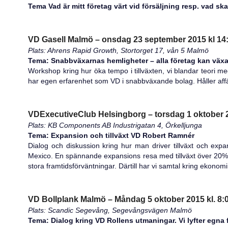
Tema Vad är mitt företag värt vid försäljning resp. vad skal
VD Gasell Malmö – onsdag 23 september 2015 kl 14
Plats: Ahrens Rapid Growth, Stortorget 17, vån 5 Malmö
Tema: Snabbväxarnas hemligheter – alla företag kan väx
Workshop kring hur öka tempo i tillväxten, vi blandar teori
har egen erfarenhet som VD i snabbväxande bolag. Håller affärs
VDExecutiveClub Helsingborg – torsdag 1 oktober 2
Plats: KB Components AB Industrigatan 4, Örkelljunga
Tema: Expansion och tillväxt VD Robert Ramnér
Dialog och diskussion kring hur man driver tillväxt och exp
Mexico. En spännande expansions resa med tillväxt över 20% p
stora framtidsförväntningar. Därtill har vi samtal kring ekono
VD Bollplank Malmö – Måndag 5 oktober 2015 kl. 8:
Plats: Scandic Segevång, Segevångsvägen Malmö
Tema: Dialog kring VD Rollens utmaningar. Vi lyfter egna 