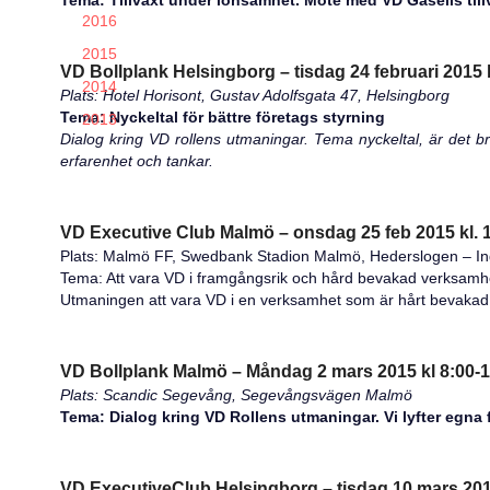
Tema: Tillväxt under lönsamhet. Möte med VD Gasells till
2016
2015
VD Bollplank Helsingborg – tisdag 24 februari 2015 
2014
Plats: Hotel Horisont, Gustav Adolfsgata 47, Helsingborg
Tema: Nyckeltal för bättre företags styrning
2013
Dialog kring VD rollens utmaningar. Tema nyckeltal, är det b
erfarenhet och tankar.
VD Executive Club Malmö – onsdag 25 feb 2015 kl. 
Plats: Malmö FF, Swedbank Stadion Malmö, Hederslogen – I
Tema: Att vara VD i framgångsrik och hård bevakad verksam
Utmaningen att vara VD i en verksamhet som är hårt bevakad 
VD Bollplank Malmö – Måndag 2 mars 2015 kl 8:00-1
Plats: Scandic Segevång, Segevångsvägen Malmö
Tema: Dialog kring VD Rollens utmaningar. Vi lyfter egna f
VD ExecutiveClub Helsingborg – tisdag 10 mars 2015