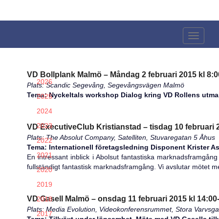
Sven
Larsson
Toggle
Navigati
VD Bollplank Malmö – Måndag 2 februari 2015 kl 8:0
2026
Plats: Scandic Segevång, Segevångsvägen Malmö
Tema: Nyckeltals workshop Dialog kring VD Rollens utmani
2025
2024
2023
VD ExecutiveClub Kristianstad – tisdag 10 februari 2
Plats: The Absolut Company, Satelliten, Stuvaregatan 5 Åhus
2022
Tema: Internationell företagsledning Disponent Krister A
2021
En intressant inblick i Abolsut fantastiska marknadsframgån
fullständigt fantastisk marknadsframgång. Vi avslutar mötet m
2020
2019
VD Gasell Malmö – onsdag 11 februari 2015 kl 14:00
2018
Plats: Media Evolution, Videokonferensrummet, Stora Varvsg
2017