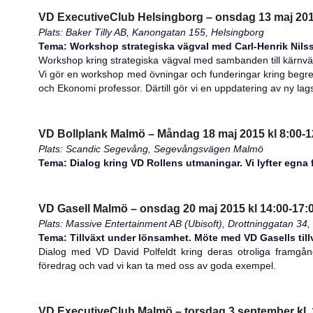
VD ExecutiveClub Helsingborg – onsdag 13 maj 2015
Plats: Baker Tilly AB, Kanongatan 155, Helsingborg
Tema: Workshop strategiska vägval med Carl-Henrik Nil
Workshop kring strategiska vägval med sambanden till kärnvä
Vi gör en workshop med övningar och funderingar kring beg
och Ekonomi professor. Därtill gör vi en uppdatering av ny lag
VD Bollplank Malmö – Måndag 18 maj 2015 kl 8:00-1
Plats: Scandic Segevång, Segevångsvägen Malmö
Tema: Dialog kring VD Rollens utmaningar. Vi lyfter egna 
VD Gasell Malmö – onsdag 20 maj 2015 kl 14:00-17:
Plats: Massive Entertainment AB (Ubisoft), Drottninggatan 34
Tema: Tillväxt under lönsamhet. Möte med VD Gasells till
Dialog med VD David Polfeldt kring deras otroliga framgå
föredrag och vad vi kan ta med oss av goda exempel.
VD ExecutiveClub Malmö – torsdag 3 september kl. 