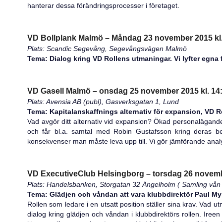
hanterar dessa förändringsprocesser i företaget.
VD Bollplank Malmö – Måndag 23 november 2015 kl.
Plats: Scandic Segevång, Segevångsvägen Malmö
Tema: Dialog kring VD Rollens utmaningar. Vi lyfter egna 
VD Gasell Malmö – onsdag 25 november 2015 kl. 14
Plats: Avensia AB (publ), Gasverksgatan 1, Lund
Tema: Kapitalanskaffnings alternativ för expansion, VD 
Vad avgör ditt alternativ vid expansion? Ökad personalägande,
och får bl.a. samtal med Robin Gustafsson kring deras bes
konsekvenser man måste leva upp till. Vi gör jämförande analyse
VD ExecutiveClub Helsingborg – torsdag 26 novembe
Plats: Handelsbanken, Storgatan 32 Ängelholm ( Samling vån
Tema: Glädjen och våndan att vara klubbdirektör Paul My
Rollen som ledare i en utsatt position ställer sina krav. Vad 
dialog kring glädjen och våndan i klubbdirektörs rollen. Iree