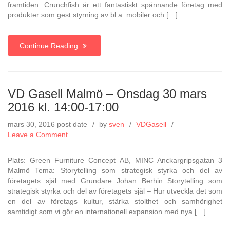
framtiden. Crunchfish är ett fantastiskt spännande företag med
maj
produkter som gest styrning av bl.a. mobiler och […]
2016
kl.
14:00-
Continue Reading
17:00
VD Gasell Malmö – Onsdag 30 mars
2016 kl. 14:00-17:00
mars 30, 2016
post date
by
sven
VDGasell
on
Leave a Comment
VD
Gasell
Plats: Green Furniture Concept AB, MINC Anckargripsgatan 3
Malmö
Malmö Tema: Storytelling som strategisk styrka och del av
–
företagets själ med Grundare Johan Berhin Storytelling som
Onsdag
strategisk styrka och del av företagets själ – Hur utveckla det som
30
en del av företags kultur, stärka stolthet och samhörighet
mars
samtidigt som vi gör en internationell expansion med nya […]
2016
kl.