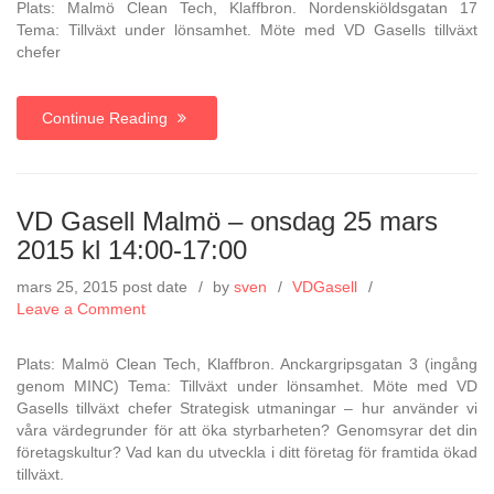
Plats: Malmö Clean Tech, Klaffbron. Nordenskiöldsgatan 17
Malmö
Tema: Tillväxt under lönsamhet. Möte med VD Gasells tillväxt
–
chefer
Onsdag
22
april
Continue Reading
2015
kl
14:00-
17:00
VD Gasell Malmö – onsdag 25 mars
2015 kl 14:00-17:00
mars 25, 2015
post date
by
sven
VDGasell
on
Leave a Comment
VD
Gasell
Plats: Malmö Clean Tech, Klaffbron. Anckargripsgatan 3 (ingång
Malmö
genom MINC) Tema: Tillväxt under lönsamhet. Möte med VD
–
Gasells tillväxt chefer Strategisk utmaningar – hur använder vi
onsdag
våra värdegrunder för att öka styrbarheten? Genomsyrar det din
25
företagskultur? Vad kan du utveckla i ditt företag för framtida ökad
mars
tillväxt.
2015