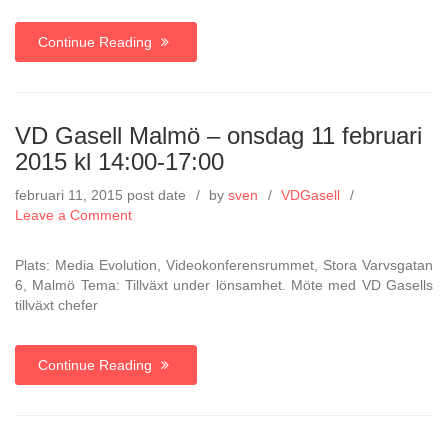
kl
14:00-
Continue Reading
17:00
VD Gasell Malmö – onsdag 11 februari
2015 kl 14:00-17:00
februari 11, 2015
post date
by
sven
VDGasell
on
Leave a Comment
VD
Gasell
Plats: Media Evolution, Videokonferensrummet, Stora Varvsgatan
Malmö
6, Malmö Tema: Tillväxt under lönsamhet. Möte med VD Gasells
–
tillväxt chefer
onsdag
11
februari
Continue Reading
2015
kl
14:00-
17:00