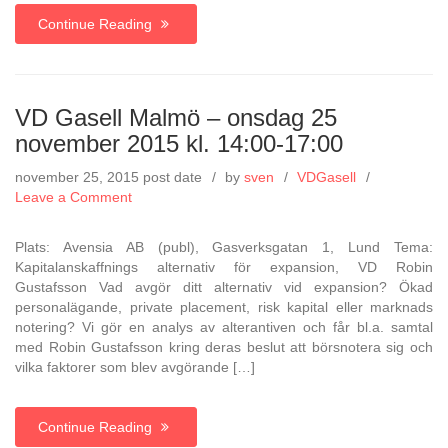
14:00-
Continue Reading
17:00
VD Gasell Malmö – onsdag 25
november 2015 kl. 14:00-17:00
november 25, 2015
post date
by
sven
VDGasell
on
Leave a Comment
VD
Gasell
Plats: Avensia AB (publ), Gasverksgatan 1, Lund Tema:
Malmö
Kapitalanskaffnings alternativ för expansion, VD Robin
–
Gustafsson Vad avgör ditt alternativ vid expansion? Ökad
onsdag
personalägande, private placement, risk kapital eller marknads
25
notering? Vi gör en analys av alterantiven och får bl.a. samtal
november
med Robin Gustafsson kring deras beslut att börsnotera sig och
2015
vilka faktorer som blev avgörande […]
kl.
14:00-
17:00
Continue Reading