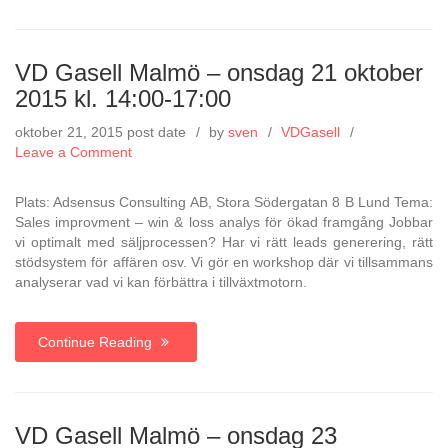
VD Gasell Malmö – onsdag 21 oktober
2015 kl. 14:00-17:00
oktober 21, 2015
post date
by
sven
VDGasell
on
Leave a Comment
VD
Gasell
Plats: Adsensus Consulting AB, Stora Södergatan 8 B Lund Tema:
Malmö
Sales improvment – win & loss analys för ökad framgång Jobbar
–
vi optimalt med säljprocessen? Har vi rätt leads generering, rätt
onsdag
stödsystem för affären osv. Vi gör en workshop där vi tillsammans
21
analyserar vad vi kan förbättra i tillväxtmotorn.
oktober
2015
kl.
Continue Reading
14:00-
17:00
VD Gasell Malmö – onsdag 23