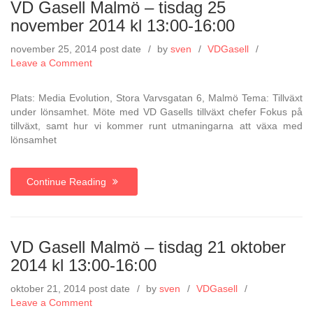
VD Gasell Malmö – tisdag 25
november 2014 kl 13:00-16:00
november 25, 2014
post date
by
sven
VDGasell
on
Leave a Comment
VD
Gasell
Plats: Media Evolution, Stora Varvsgatan 6, Malmö Tema: Tillväxt
Malmö
under lönsamhet. Möte med VD Gasells tillväxt chefer Fokus på
–
tillväxt, samt hur vi kommer runt utmaningarna att växa med
tisdag
lönsamhet
25
november
2014
Continue Reading
kl
13:00-
16:00
VD Gasell Malmö – tisdag 21 oktober
2014 kl 13:00-16:00
oktober 21, 2014
post date
by
sven
VDGasell
on
Leave a Comment