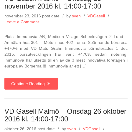
november 2016 kl. 14:00-17:00
november 23, 2016
post date
by
sven
VDGasell
on
Leave a Comment
VD
Gasell
Plats: Immunovia AB, Medicon Village Scheelevägen 2 Lund –
Malmö
Anmälan hus 301 – Möte i hus 402 Tema: Spännande börsresa
–
+470% med VD Mats Grahn Immunovia börnoterades 1 dec
Onsdag
2015, börsutvecklingen har varit +470% sedan notering.
23
Immunova har utsetts till en av de 3 mest innovativa företagen i
november
europa av Börserna !!! Immunovia är ett […]
2016
kl.
14:00-
Continue Reading
17:00
VD Gasell Malmö – Onsdag 26 oktober
2016 kl. 14:00-17:00
oktober 26, 2016
post date
by
sven
VDGasell