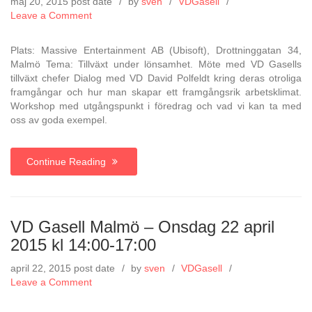
maj 20, 2015
post date
by
sven
VDGasell
on
Leave a Comment
VD
Gasell
Plats: Massive Entertainment AB (Ubisoft), Drottninggatan 34,
Malmö
Malmö Tema: Tillväxt under lönsamhet. Möte med VD Gasells
–
tillväxt chefer Dialog med VD David Polfeldt kring deras otroliga
onsdag
framgångar och hur man skapar ett framgångsrik arbetsklimat.
20
Workshop med utgångspunkt i föredrag och vad vi kan ta med
maj
oss av goda exempel.
2015
kl
14:00-
Continue Reading
17:00
VD Gasell Malmö – Onsdag 22 april
2015 kl 14:00-17:00
april 22, 2015
post date
by
sven
VDGasell
on
Leave a Comment
VD
Gasell