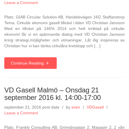
on
Leave a Comment
VD
Gasell
Plats: GIAB Circular Solution AB, Handelsvägen 16G Staffanstorp
Malmö
Tema: Cirkulär ekonomi gasell tillväxt i tiden VD Christian Jansson
–
Med en tillväxt på 146% 2014 och helt inriktad på cirkulär
Onsdag
ekonomi får vi en spännande dialog med VD Christian Jansson
26
kring strategi,möjligheter och utmaningar. Låt dig inspireras av
oktober
Christian hur vi kan tänka cirkulåra kretslopp och […]
2016
kl.
14:00-
Continue Reading
17:00
VD Gasell Malmö – Onsdag 21
september 2016 kl. 14:00-17:00
september 21, 2016
post date
by
sven
VDGasell
on
Leave a Comment
VD
Gasell
Plats: Frankly Consulting AB, Grimsbygatan 2, Magasin 2, 2 vån