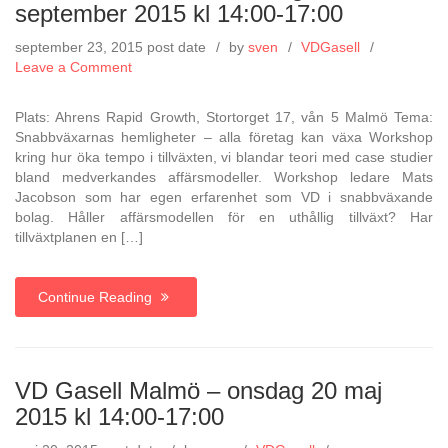
september 2015 kl 14:00-17:00
september 23, 2015
post date
by
sven
VDGasell
on
Leave a Comment
VD
Gasell
Plats: Ahrens Rapid Growth, Stortorget 17, vån 5 Malmö Tema:
Malmö
Snabbväxarnas hemligheter – alla företag kan växa Workshop
–
kring hur öka tempo i tillväxten, vi blandar teori med case studier
onsdag
bland medverkandes affärsmodeller. Workshop ledare Mats
23
Jacobson som har egen erfarenhet som VD i snabbväxande
september
bolag. Håller affärsmodellen för en uthållig tillväxt? Har
2015
tillväxtplanen en […]
kl
14:00-
17:00
Continue Reading
VD Gasell Malmö – onsdag 20 maj
2015 kl 14:00-17:00