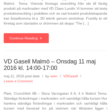
Malmö
Malmö Tema: Visionär företags utveckling från ide till färdig
–
produkt på marknaden med VD Claes Lundin Vi kommer att testa
Onsdag
produktutveckling i praktiken och se vad kreativt produktskapande
21
kan åstadkomma bl.a. 3D teknik genom workshop. Frankly är ett
september
företag som startades ur drömmen att skapa “The […]
2016
kl.
14:00-
Continue Reading
17:00
VD Gasell Malmö – Onsdag 11 maj
2016 kl. 14:00-17:00
maj 11, 2016
post date
by
sven
VDGasell
on
Leave a Comment
VD
Gasell
Plats: Crunchfish AB – Stora Varvsgatan 6 A, 4 tr Malmö Tema:
Malmö
Ständiga förändringar i marknaden och samtidigt hålla kursen Hur
–
hantera ständiga förändringar i marknaden och samtidigt hålla
Onsdag
kursen med bevarad tro på visionen när tillväxten ligger i
11