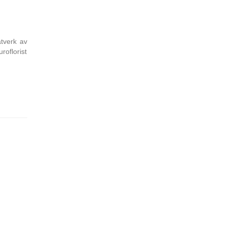
ätverk av
oflorist