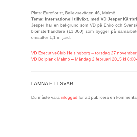
Plats: Euroflorist, Bellevuevägen 46, Malmö
Tema: Internationell tillväxt, med VD Jesper Kärrbr
Jesper har en bakgrund som VD på Eniro och Svenska Spe
blomsterhandlare (13.000) som bygger på samarbeten
omsätter 1,1 miljard.
VD ExecutiveClub Helsingborg – torsdag 27 november 
VD Bollplank Malmö – Måndag 2 februari 2015 kl 8:00
LÄMNA ETT SVAR
Du måste vara
inloggad
för att publicera en kommenta