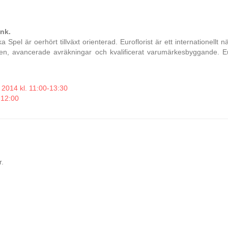
ink.
l är oerhört tillväxt orienterad. Euroflorist är ett internationellt n
, avancerade avräkningar och kvalificerat varumärkesbyggande. Eur
2014 kl. 11:00-13:30
-12:00
r.