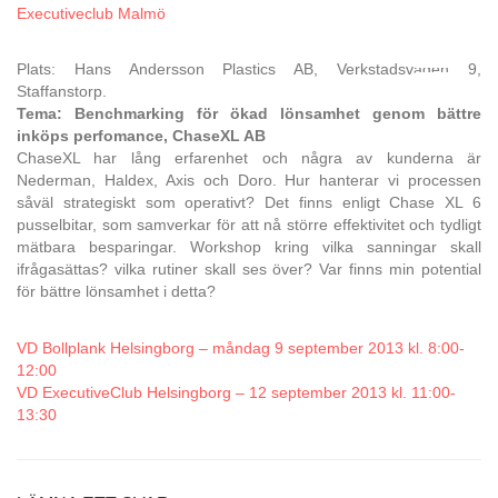
Executiveclub Malmö
Plats: Hans Andersson Plastics AB, Verkstadsvägen 9,
Staffanstorp.
Tema: Benchmarking för ökad lönsamhet genom bättre
inköps perfomance, ChaseXL AB
ChaseXL har lång erfarenhet och några av kunderna är
Nederman, Haldex, Axis och Doro. Hur hanterar vi processen
såväl strategiskt som operativt? Det finns enligt Chase XL 6
pusselbitar, som samverkar för att nå större effektivitet och tydligt
mätbara besparingar. Workshop kring vilka sanningar skall
ifrågasättas? vilka rutiner skall ses över? Var finns min potential
för bättre lönsamhet i detta?
VD Bollplank Helsingborg – måndag 9 september 2013 kl. 8:00-
12:00
VD ExecutiveClub Helsingborg – 12 september 2013 kl. 11:00-
13:30